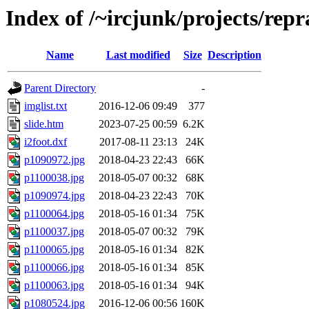
Index of /~ircjunk/projects/rep
Name
Last modified
Size
Description
Parent Directory
-
imglist.txt
2016-12-06 09:49
377
slide.htm
2023-07-25 00:59
6.2K
i2foot.dxf
2017-08-11 23:13
24K
p1090972.jpg
2018-04-23 22:43
66K
p1100038.jpg
2018-05-07 00:32
68K
p1090974.jpg
2018-04-23 22:43
70K
p1100064.jpg
2018-05-16 01:34
75K
p1100037.jpg
2018-05-07 00:32
79K
p1100065.jpg
2018-05-16 01:34
82K
p1100066.jpg
2018-05-16 01:34
85K
p1100063.jpg
2018-05-16 01:34
94K
p1080524.jpg
2016-12-06 00:56
160K