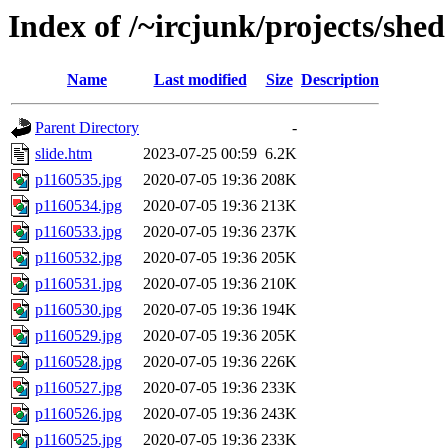
Index of /~ircjunk/projects/shed
Name
Last modified
Size
Description
Parent Directory
-
slide.htm
2023-07-25 00:59
6.2K
p1160535.jpg
2020-07-05 19:36
208K
p1160534.jpg
2020-07-05 19:36
213K
p1160533.jpg
2020-07-05 19:36
237K
p1160532.jpg
2020-07-05 19:36
205K
p1160531.jpg
2020-07-05 19:36
210K
p1160530.jpg
2020-07-05 19:36
194K
p1160529.jpg
2020-07-05 19:36
205K
p1160528.jpg
2020-07-05 19:36
226K
p1160527.jpg
2020-07-05 19:36
233K
p1160526.jpg
2020-07-05 19:36
243K
p1160525.jpg
2020-07-05 19:36
233K